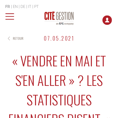
FR
|
EN
|
DE
|
IT
|
PT
07.05.2021
RETOUR
« VENDRE EN MAI ET
S'EN ALLER » ? LES
STATISTIQUES