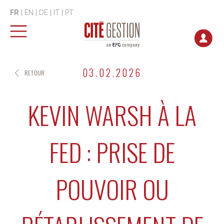
FR
|
EN
|
DE
|
IT
|
PT
03.02.2026
RETOUR
KEVIN WARSH À LA
FED : PRISE DE
POUVOIR OU