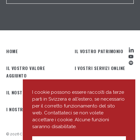
HOME
IL VOSTRO PATRIMONIO
IL VOSTRO VALORE
I VOSTRI SERVIZI ONLINE
AGGIUNTO
IL NOSTRO PROFILO
IL NOSTRO TEAM
I cookie possono essere raccolti da terze
parti in Svizzera e all'estero, se necessario
per il corretto funzionamento del sito
I NOSTRI UFFICI
LE NOSTRE NOVITÀ
web. Contattateci se non volete
accettare i cookie. Alcune funzioni
saranno disabilitate.
© 2026 Cité Gestion
Privacy Policy
Link utili
Entrare in relazione