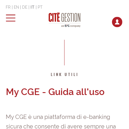
FR
|
EN
|
DE
|
IT
|
PT
LINK UTILI
My CGE - Guida all'uso
My CGE è una piattaforma di e-banking
sicura che consente di avere sempre una