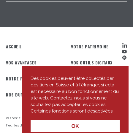
ACCUEIL
VOTRE PATRIMOINE
VOS AVANTAGES
VOS OUTILS DIGITAUX
NOTRE PROFIL
NOTRE ÉQUIPE
Des cookies peuvent être collectés par
des tiers en Suisse et à l'étranger, si cela
est nécessaire au bon fonctionnement du
NOS BUREAUX
NOTRE ACTUALITÉ
site web. Contactez-nous si vous ne
souhaitez pas accepter les cookies.
Certaines fonctions seront désactivées.
© 2026 Cité Gestion
Privacy Policy
Liens utiles
Entrer en relation
OK
Feuilles d’information de base (FIB/KID)