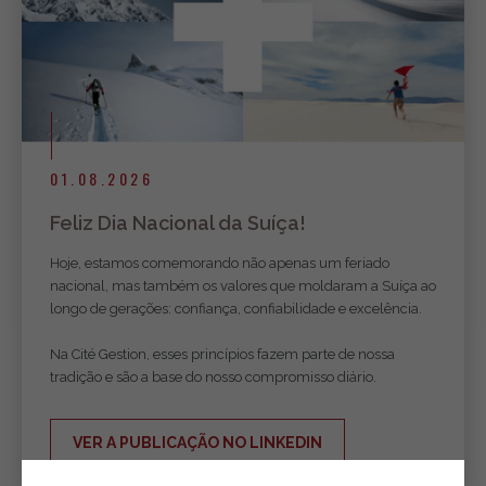
01.08.2026
Feliz Dia Nacional da Suíça!
Hoje, estamos comemorando não apenas um feriado
nacional, mas também os valores que moldaram a Suíça ao
longo de gerações: confiança, confiabilidade e excelência.
Na Cité Gestion, esses princípios fazem parte de nossa
tradição e são a base do nosso compromisso diário.
VER A PUBLICAÇÃO NO LINKEDIN