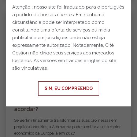
Atenção : nosso site foi traduzido para o português
a pedido de nossos clientes. Em nenhuma
circunstância pode ser interpretado como
constituindo uma oferta de serviços ou mídia
publicitária em jurisdições onde não esteja
expressamente autorizado. Notadamente, Cité
Gestion não dirige seus serviços aos mercados
lusitanos. As versões em francês e inglês do site
são vinculativas.
SIM, EU COMPREENDO
24.07.2026
E se a Alemanha estivesse finalmente a
acordar?
Se Berlim finalmente transformar as suas promessas em
projetos concretos, a Alemanha poderá voltar a ser o motor
económico da Europa já em 2027.