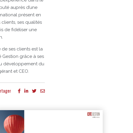
 d’expérience dans le
ébuté auprès d’une
rnational présent en
clients, ses qualités
s de fidéliser une
n.
e ses clients est la
é Gestion grâce à ses
t au développement du
gérant et CEO.
rtager