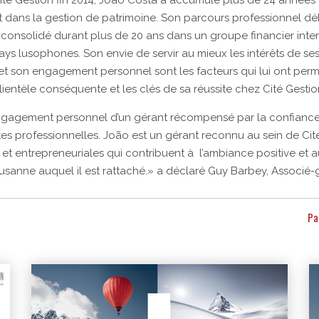
ité Gestion fin 2014, João Costa a accumulé plus de 24 années
t dans la gestion de patrimoine. Son parcours professionnel d
 consolidé durant plus de 20 ans dans un groupe financier inte
ays lusophones. Son envie de servir au mieux les intérêts de ses 
et son engagement personnel sont les facteurs qui lui ont permi
lientèle conséquente et les clés de sa réussite chez Cité Gestio
engagement personnel d’un gérant récompensé par la confiance d
ites professionnelles. João est un gérant reconnu au sein de Cit
 et entrepreneuriales qui contribuent à l’ambiance positive e
sanne auquel il est rattaché.» a déclaré Guy Barbey, Associé-
Pa
Autres publications