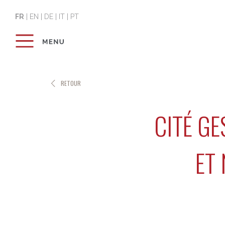
FR
|
EN
|
DE
|
IT
|
PT
RETOUR
CITÉ G
ET