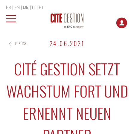
FR
|
EN
|
DE
|
IT
|
PT
24.06.2021
ZURÜCK
CITÉ GESTION SETZT
WACHSTUM FORT UND
ERNENNT NEUEN