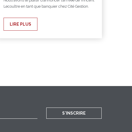
Nous avons le plaisir d’annoncer l’arrivée de Vincent
Lecoultre en tant que banquier chez Cité Gestion.
LIRE PLUS
S'INSCRIRE