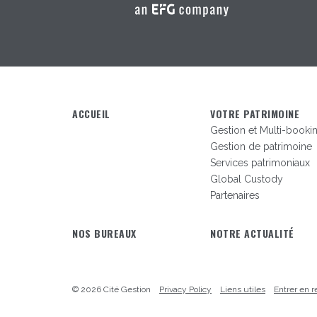
ACCUEIL
VOTRE PATRIMOINE
Gestion et Multi-booki
Gestion de patrimoine
Services patrimoniaux
Global Custody
Partenaires
NOS BUREAUX
NOTRE ACTUALITÉ
© 2026 Cité Gestion
Privacy Policy
Liens utiles
Entrer en r