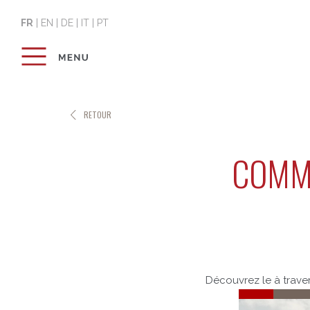
FR
|
EN
|
DE
|
IT
|
PT
RETOUR
COMME
Découvrez le à travers