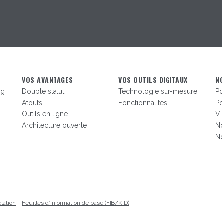
VOS AVANTAGES
VOS OUTILS DIGITAUX
N
ng
Double statut
Technologie sur-mesure
Po
Atouts
Fonctionnalités
Po
Outils en ligne
V
Architecture ouverte
No
No
elation
Feuilles d’information de base (FIB/KID)