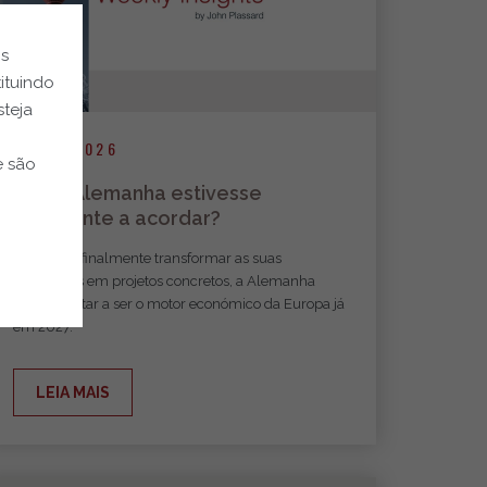
os
ituindo
steja
24.07.2026
e são
E se a Alemanha estivesse
finalmente a acordar?
Se Berlim finalmente transformar as suas
promessas em projetos concretos, a Alemanha
poderá voltar a ser o motor económico da Europa já
em 2027.
LEIA MAIS