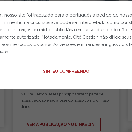
 : nosso site foi traduzido para o português a pedido de noss
s. Em nenhuma circunstância pode ser interpretado como const
rta de serviços ou mídia publicitária em jurisdições onde não e
amente autorizado. Notadamente, Cité Gestion não dirige seus
01.08.2026
s aos mercados lusitanos. As versões em francês e inglês do sit
ivas.
Feliz Dia Nacional da Suíça!
Hoje, estamos comemorando não apenas um
feriado nacional, mas também os valores que
SIM, EU COMPREENDO
moldaram a Suíça ao longo de gerações: confiança,
confiabilidade e excelência.
Na Cité Gestion, esses princípios fazem parte de
nossa tradição e são a base do nosso compromisso
diário.
VER A PUBLICAÇÃO NO LINKEDIN