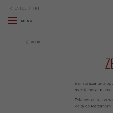
FR
|
EN
|
DE
|
IT
|
PT
VOLTAR
Z
É um prazer ter a op
mais famosas marcas 
Estamos ansiosos por
volta do Matterhorn!