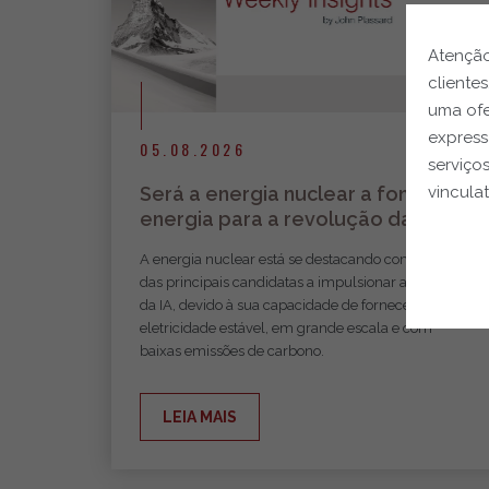
Atenção
cliente
uma ofe
express
05.08.2026
serviço
vinculat
Será a energia nuclear a fonte de
energia para a revolução da IA?
A energia nuclear está se destacando como uma
das principais candidatas a impulsionar a revolução
da IA, devido à sua capacidade de fornecer
eletricidade estável, em grande escala e com
baixas emissões de carbono.
LEIA MAIS