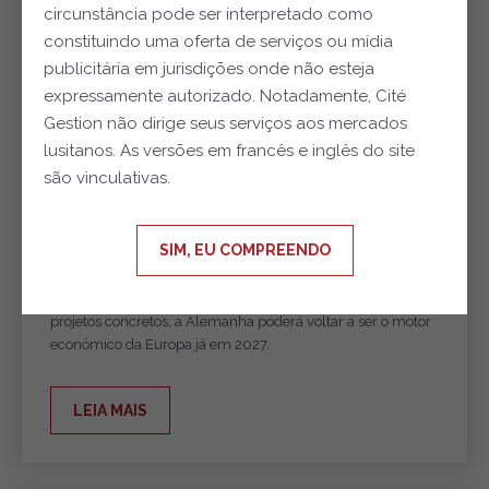
circunstância pode ser interpretado como
constituindo uma oferta de serviços ou mídia
publicitária em jurisdições onde não esteja
expressamente autorizado. Notadamente, Cité
Gestion não dirige seus serviços aos mercados
lusitanos. As versões em francês e inglês do site
são vinculativas.
24.07.2026
E se a Alemanha estivesse finalmente a
SIM, EU COMPREENDO
acordar?
Se Berlim finalmente transformar as suas promessas em
projetos concretos, a Alemanha poderá voltar a ser o motor
económico da Europa já em 2027.
LEIA MAIS