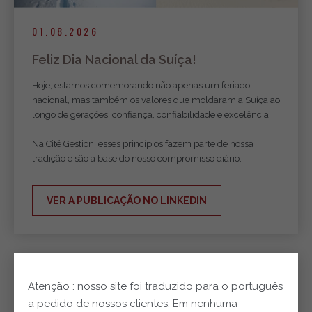
01.08.2026
Feliz Dia Nacional da Suíça!
Hoje, estamos comemorando não apenas um feriado
nacional, mas também os valores que moldaram a Suíça ao
longo de gerações: confiança, confiabilidade e excelência.
Na Cité Gestion, esses princípios fazem parte de nossa
tradição e são a base do nosso compromisso diário.
VER A PUBLICAÇÃO NO LINKEDIN
Atenção : nosso site foi traduzido para o português
a pedido de nossos clientes. Em nenhuma