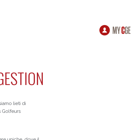
GESTION
iamo lieti di
s Golfeurs
re uniche, dove il