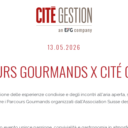
13.05.2026
RS GOURMANDS X CITÉ 
gione delle esperienze condivise e degli incontri all'aria aperta, s
re i Parcours Gourmands organizzati dall'Association Suisse de
to evento unisce passione, convivialità e gastronomia in atmosfe