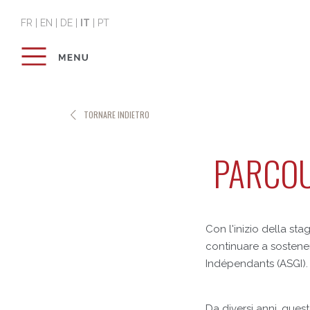
FR
|
EN
|
DE
|
IT
|
PT
TORNARE INDIETRO
PARCOU
Con l'inizio della sta
continuare a sostene
Indépendants (ASGI).
Da diversi anni, ques