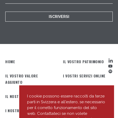
ISCRIVERSI
HOME
IL VOSTRO PATRIMONIO
IL VOSTRO VALORE
I VOSTRI SERVIZI ONLINE
AGGIUNTO
IL NOSTRO PROFILO
IL NOSTRO TEAM
I cookie possono essere raccolti da terze
parti in Svizzera e all'estero, se necessario
per il corretto funzionamento del sito
I NOSTRI UFFICI
LE NOSTRE NOVITÀ
web. Contattateci se non volete