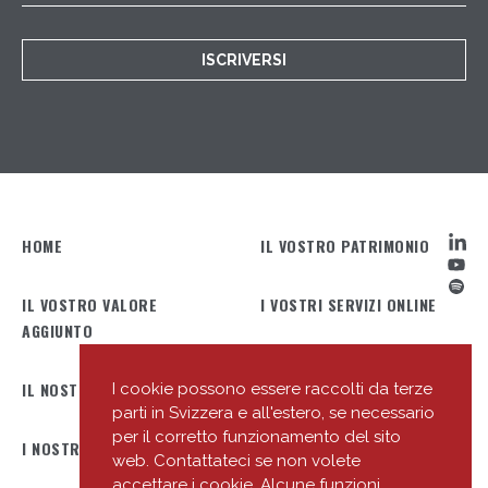
ISCRIVERSI
HOME
IL VOSTRO PATRIMONIO
IL VOSTRO VALORE
I VOSTRI SERVIZI ONLINE
AGGIUNTO
IL NOSTRO PROFILO
IL NOSTRO TEAM
I cookie possono essere raccolti da terze
parti in Svizzera e all'estero, se necessario
per il corretto funzionamento del sito
I NOSTRI UFFICI
LE NOSTRE NOVITÀ
web. Contattateci se non volete
accettare i cookie. Alcune funzioni