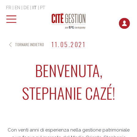
FR
|
EN
|
DE
|
IT
|
PT
11.05.2021
TORNARE INDIETRO
BENVENUTA,
STEPHANIE CAZÉ!
Con venti anni di esperienza nella gestione patrimoniale