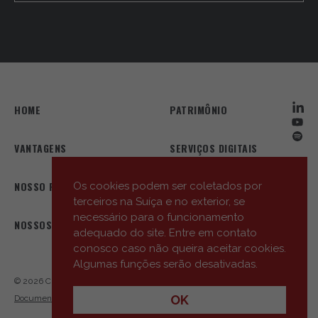
HOME
PATRIMÔNIO
VANTAGENS
SERVIÇOS DIGITAIS
NOSSO PERFIL
NOSSA EQUIPE
Os cookies podem ser coletados por
terceiros na Suíça e no exterior, se
necessário para o funcionamento
NOSSOS ESCRITÓRIOS
AS NOSSAS NOVIDADES
adequado do site. Entre em contato
conosco caso não queira aceitar cookies.
Algumas funções serão desativadas.
© 2026 Cité Gestion
Privacy Policy
Links úteis
Entrar em contato
OK
Documentos informativos essenciais (Key Information Documents – KID)