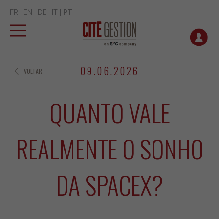
FR
|
EN
|
DE
|
IT
|
PT
09.06.2026
VOLTAR
QUANTO VALE
REALMENTE O SONHO
DA SPACEX?