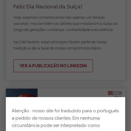
Feliz Dia Nacional da Suíça!
Hoje, estamos comemorando não apenas um feriado
nacional, mas também os valores que moldaram a Suíça ao
longo de gerações: confiança, confiabilidade e excelência.
Na Cité Gestion, esses princípios fazem parte de nossa
tradição e são a base do nosso compromisso diário.
VER A PUBLICAÇÃO NO LINKEDIN
Atenção : nosso site foi traduzido para o português
a pedido de nossos clientes. Em nenhuma
circunstância pode ser interpretado como