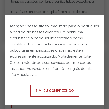
longo de gerações: confiança, confiabilidade e excelência.
Na Cité Gestion, esses princípios fazem parte de nossa
tradição e são a base do nosso compromisso diário.
Atenção : nosso site foi traduzido para o português
VER A PUBLICAÇÃO NO LINKEDIN
a pedido de nossos clientes. Em nenhuma
circunstância pode ser interpretado como
constituindo uma oferta de serviços ou mídia
publicitária em jurisdições onde não esteja
expressamente autorizado. Notadamente, Cité
Gestion não dirige seus serviços aos mercados
lusitanos. As versões em francês e inglês do site
são vinculativas.
SIM, EU COMPREENDO