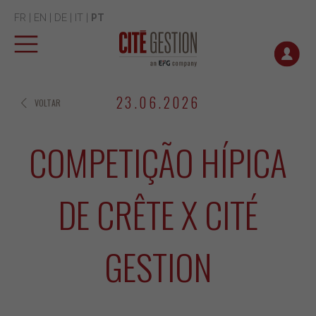
FR
|
EN
|
DE
|
IT
|
PT
23.06.2026
VOLTAR
COMPETIÇÃO HÍPICA
DE CRÊTE X CITÉ
GESTION