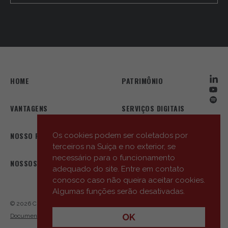
HOME
PATRIMÔNIO
VANTAGENS
SERVIÇOS DIGITAIS
NOSSO PERFIL
NOSSA EQUIPE
Os cookies podem ser coletados por
terceiros na Suíça e no exterior, se
necessário para o funcionamento
NOSSOS ESCRITÓRIOS
AS NOSSAS NOVIDADES
adequado do site. Entre em contato
conosco caso não queira aceitar cookies.
Algumas funções serão desativadas.
© 2026 Cité Gestion
Privacy Policy
Links úteis
Entrar em contato
OK
Documentos informativos essenciais (Key Information Documents – KID)