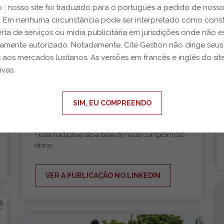
 : nosso site foi traduzido para o português a pedido de noss
s. Em nenhuma circunstância pode ser interpretado como const
01.08.2026
rta de serviços ou mídia publicitária em jurisdições onde não e
amente autorizado. Notadamente, Cité Gestion não dirige seus
Feliz Dia Nacional da Suíça!
s aos mercados lusitanos. As versões em francês e inglês do sit
ivas.
Hoje, estamos comemorando não apenas um
feriado nacional, mas também os valores que
moldaram a Suíça ao longo de gerações: confiança,
SIM, EU COMPREENDO
confiabilidade e excelência.
Na Cité Gestion, esses princípios fazem parte de
nossa tradição e são a base do nosso compromisso
diário.
VER A PUBLICAÇÃO NO LINKEDIN