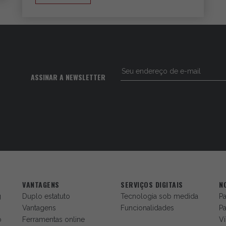
ASSINAR A NEWSLETTER
VANTAGENS
SERVIÇOS DIGITAIS
N
g
Duplo estatuto
Tecnologia sob medida
Pa
Vantagens
Funcionalidades
Pa
o
Ferramentas online
V