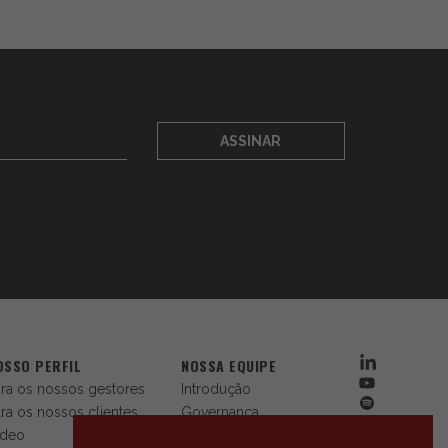
ASSINAR
OSSO PERFIL
NOSSA EQUIPE
ra os nossos gestores
Introdução
ra os nossos clientes
Governança
ídeo