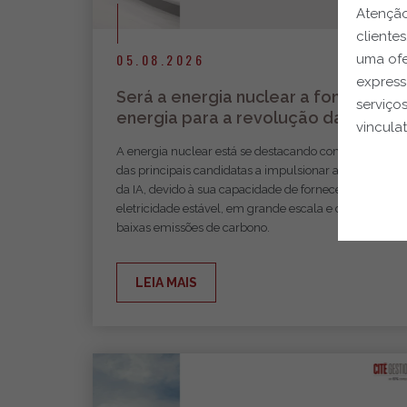
Atenção
cliente
05.08.2026
uma ofe
express
Será a energia nuclear a fonte de
serviço
energia para a revolução da IA?
vinculat
A energia nuclear está se destacando como uma
das principais candidatas a impulsionar a revolução
da IA, devido à sua capacidade de fornecer
eletricidade estável, em grande escala e com
baixas emissões de carbono.
LEIA MAIS