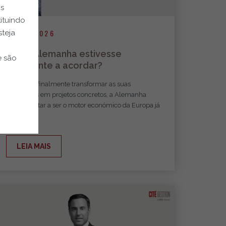
os
ituindo
24.07.2026
steja
E se a Alemanha estivesse
e são
finalmente a acordar?
Se Berlim finalmente transformar as suas
promessas em projetos concretos, a Alemanha
poderá voltar a ser o motor económico da Europa já
em 2027.
LEIA MAIS