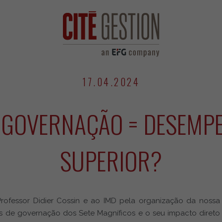
17.04.2024
 GOVERNAÇÃO = DESEMP
SUPERIOR?
rofessor Didier Cossin e ao IMD pela organização da nossa
ios de governação dos Sete Magníficos e o seu impacto dire