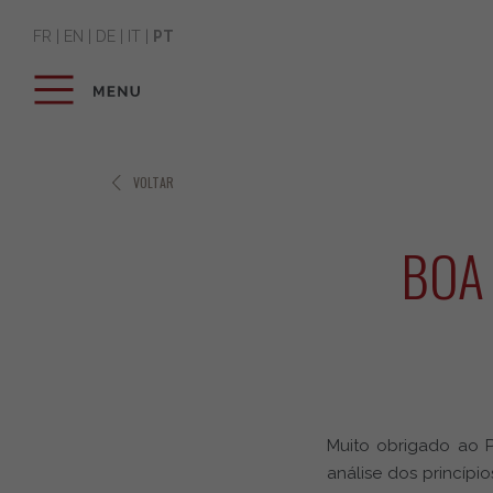
FR
|
EN
|
DE
|
IT
|
PT
VOLTAR
BOA
Muito obrigado ao P
análise dos princíp