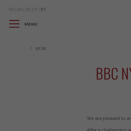
FR
|
EN
|
DE
|
IT
|
PT
VOLTAR
BBC N
We are pleased to an
After a challenging s