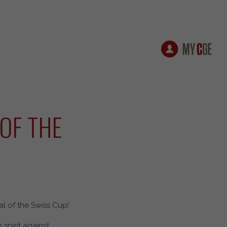
OF THE
l of the Swiss Cup!
spirit against