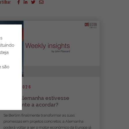
rtilhar
os
ituindo
steja
e são
24.07.2026
E se a Alemanha estivesse
finalmente a acordar?
Se Berlim finalmente transformar as suas
promessas em projetos concretos, a Alemanha
poderá voltar a ser o motor económico da Europa já