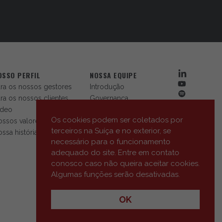
OSSO PERFIL
NOSSA EQUIPE
ra os nossos gestores
Introdução
ra os nossos clientes
Governança
ídeo
Os cookies podem ser coletados por
ossos valores
terceiros na Suíça e no exterior, se
ssa história
necessário para o funcionamento
adequado do site. Entre em contato
conosco caso não queira aceitar cookies.
Algumas funções serão desativadas.
OK