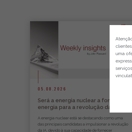
Atenção
cliente
uma ofe
express
serviço
vinculat
05.08.2026
Será a energia nuclear a fonte de
energia para a revolução da IA?
A energia nuclear está se destacando como uma
das principais candidatas a impulsionar a revolução
da IA, devido à sua capacidade de fornecer