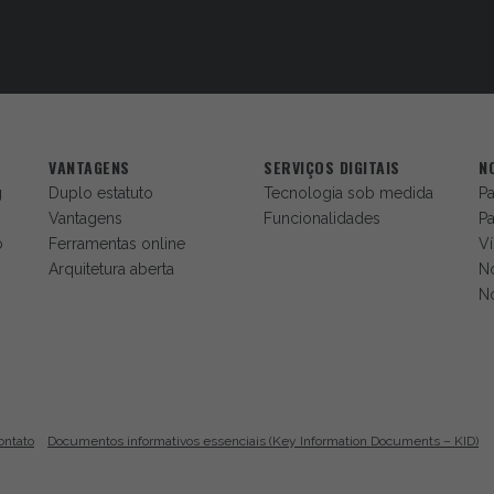
VANTAGENS
SERVIÇOS DIGITAIS
N
g
Duplo estatuto
Tecnologia sob medida
Pa
Vantagens
Funcionalidades
Pa
o
Ferramentas online
V
Arquitetura aberta
N
No
ontato
Documentos informativos essenciais (Key Information Documents – KID)