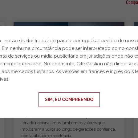
Compa
Mais artigos
 : nosso site foi traduzido para o português a pedido de noss
s. Em nenhuma circunstância pode ser interpretado como const
rta de serviços ou mídia publicitária em jurisdições onde não e
amente autorizado. Notadamente, Cité Gestion não dirige seus
s aos mercados lusitanos. As versões em francês e inglês do sit
ivas.
01.08.2026
SIM, EU COMPREENDO
Feliz Dia Nacional da Suíça!
Hoje, estamos comemorando não apenas um
feriado nacional, mas também os valores que
moldaram a Suíça ao longo de gerações: confiança,
confiabilidade e excelência.