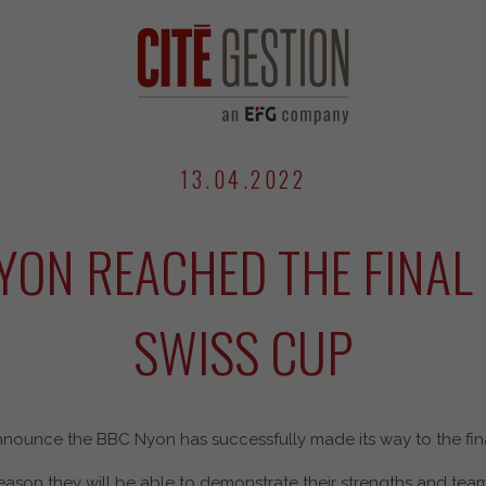
13.04.2022
YON REACHED THE FINAL 
SWISS CUP
nounce the BBC Nyon has successfully made its way to the fina
eason they will be able to demonstrate their strengths and team 