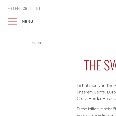
FR
|
EN
|
DE
|
IT
|
PT
ZURÜCK
THE SW
Im Rahmen von The Sw
unserem Genfer Büro
Cross-Border-Heraus
Diese Initiative sch
Finanzökosystem und 