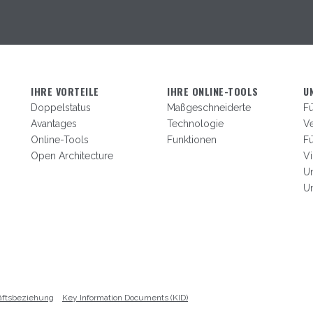
IHRE VORTEILE
IHRE ONLINE-TOOLS
U
Doppelstatus
Maßgeschneiderte
Fü
Avantages
Technologie
V
Online-Tools
Funktionen
F
Open Architecture
V
U
U
äftsbeziehung
Key Information Documents (KID)