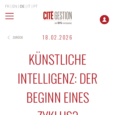
FR
|
EN
|
DE
|
IT
|
PT
18.02.2026
ZURÜCK
KÜNSTLICHE
INTELLIGENZ: DER
BEGINN EINES