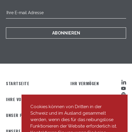
ABONNIEREN
STARTSEITE
IHR VERMÖGEN
IHRE VORTEILE
IHRE ONLINE-TOOLS
Cookies können von Dritten in der
Schweiz und im Ausland gesammelt
UNSER PROFIL
UNSER TEAM
werden, wenn dies für das reibungslose
Funktionieren der Website erforderlich ist.
UNSERE NIEDERLASSUNGEN
UNSERE NEUIGKEITEN