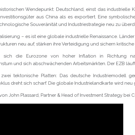
historischen Wendepunkt: Deutschland, einst das industrielle K
Investitionsgüter aus China als es exportiert. Eine symbolisc
echnologische Souveränität und Industriestrategie neu zu über
alisierung – es ist eine globale industrielle Renaissance. Lände
rukturen neu auf, stärken ihre Verteidigung und sichern kritische 
t sich die Eurozone von hoher Inflation in Richtung na
tum und sich abschwächenden Arbeitsmärkten. Der EZB läuft 
zwei tektonische Platten: Das deutsche Industriemodell ge
lus dreht sich scharf. Die globale Industrielandkarte wird neu
on John Plassard, Partner & Head of Investment Strategy bei Ci