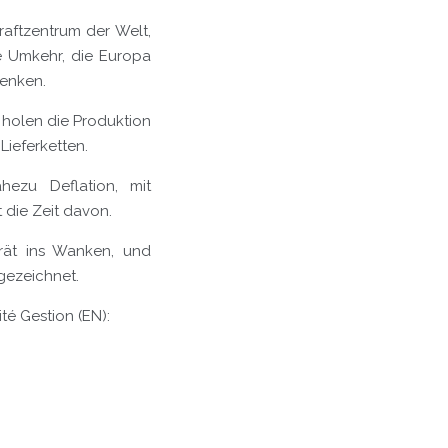
raftzentrum der Welt,
he Umkehr, die Europa
denken.
r holen die Produktion
Lieferketten.
hezu Deflation, mit
die Zeit davon.
rät ins Wanken, und
 gezeichnet.
té Gestion (EN):