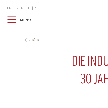
FR
|
EN
|
DE
|
IT
|
PT
ZURÜCK
DIE IND
30 JAH