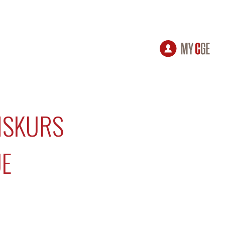
MSKURS
UE