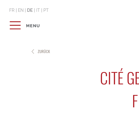
FR
|
EN
|
DE
|
IT
|
PT
ZURÜCK
CITÉ 
F