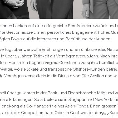
rinnen blicken auf eine erfolgreiche Berufskarriere zurück und
 Cité Gestion auszeichnen; persönliches Engagement, hohes Qua
gten Fokus auf die Interessen und Bedürfnisse der Kunden.
verfügt über wertvolle Erfahrungen und ein umfassendes Netzw
in über 15 Jahren Tätigkeit als Vermögensverwalterin. Nach ihr
e in Frankreich begann Virginie Constance 2004 ihre beruflich
alter, wo sie lokale und französische Offshore-Kunden betreute.
de Vermögensverwalterin in die Dienste von Cité Gestion und w
 seit über 30 Jahren in der Bank- und Finanzbranche tätig und v
onale Erfahrungen. So arbeitete sie in Singapur und New York f
Hongkong als Co-Managerin eines Asien-Fonds. Einen grossen Te
sie bei der Gruppe Lombard Odier in Genf, wo sie ab 1995 Kun