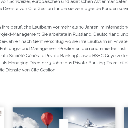
n von Schweizer, europäischen und asiatischen Aktienmandaten
die Dienste von Cité Gestion für die sie vermögende Kunden sowi
ihre berufliche Laufbahn vor mehr als 30 Jahren im internation
ojekt-Management. Sie arbeitete in Russland, Deutschland und
90er-Jahren nach Genf verschlug wo sie ihre Laufbahn im Privat
Führungs- und Management-Positionen bei renommierten Instit
heute Société Générale Private Banking) sowie HSBC Guyerzeller,
 als Managing Director 13 Jahre das Private-Banking-Team leitet
die Dienste von Cité Gestion.
Mehr Publikationen