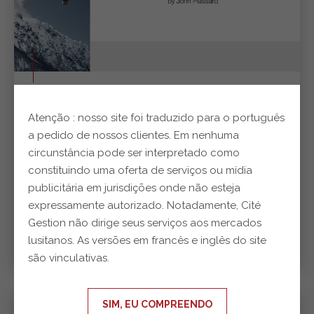
24.07.2026
Atenção : nosso site foi traduzido para o português
E se a Alemanha estivesse finalmente a
a pedido de nossos clientes. Em nenhuma
acordar?
circunstância pode ser interpretado como
Se Berlim finalmente transformar as suas promessas em
constituindo uma oferta de serviços ou mídia
projetos concretos, a Alemanha poderá voltar a ser o motor
publicitária em jurisdições onde não esteja
económico da Europa já em 2027.
expressamente autorizado. Notadamente, Cité
Gestion não dirige seus serviços aos mercados
LEIA MAIS
lusitanos. As versões em francês e inglês do site
são vinculativas.
SIM, EU COMPREENDO