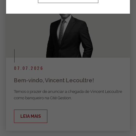
07.07.2026
Bem-vindo, Vincent Lecoultre!
Temos o prazer de anunciar a chegada de Vincent Lecoultre
como banqueiro na Cité Gestion.
LEIA MAIS