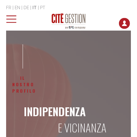
FR
|
EN
|
DE
|
IT
|
PT
IL
NOSTRO
PROFILO
INDIPENDENZA
E VICINANZA