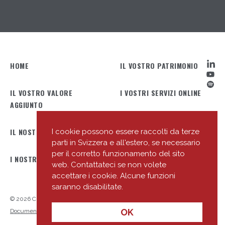
HOME
IL VOSTRO PATRIMONIO
IL VOSTRO VALORE
I VOSTRI SERVIZI ONLINE
AGGIUNTO
IL NOSTRO PROFILO
IL NOSTRO TEAM
I cookie possono essere raccolti da terze
parti in Svizzera e all'estero, se necessario
per il corretto funzionamento del sito
I NOSTRI UFFICI
LE NOSTRE NOVITÀ
web. Contattateci se non volete
accettare i cookie. Alcune funzioni
saranno disabilitate.
© 2026 Cité Gestion
Privacy Policy
Link utili
Entrare in relazione
OK
Documenti concernenti le informazioni chiave (KID)